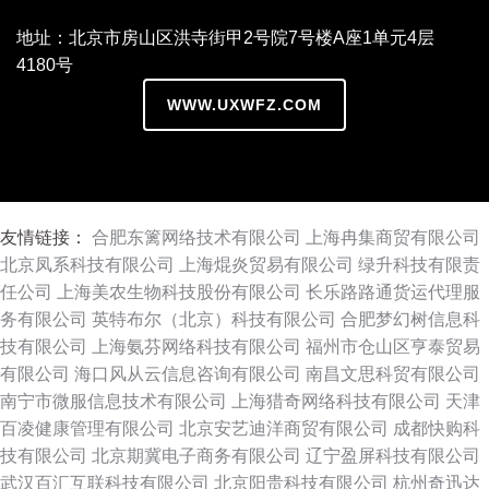
地址：北京市房山区洪寺街甲2号院7号楼A座1单元4层
4180号
WWW.UXWFZ.COM
友情链接：
合肥东篱网络技术有限公司
上海冉集商贸有限公司
北京凤系科技有限公司
上海焜炎贸易有限公司
绿升科技有限责
任公司
上海美农生物科技股份有限公司
长乐路路通货运代理服
务有限公司
英特布尔（北京）科技有限公司
合肥梦幻树信息科
技有限公司
上海氨芬网络科技有限公司
福州市仓山区亨泰贸易
有限公司
海口风从云信息咨询有限公司
南昌文思科贸有限公司
南宁市微服信息技术有限公司
上海猎奇网络科技有限公司
天津
百凌健康管理有限公司
北京安艺迪洋商贸有限公司
成都快购科
技有限公司
北京期冀电子商务有限公司
辽宁盈屏科技有限公司
武汉百汇互联科技有限公司
北京阳贵科技有限公司
杭州奇迅达