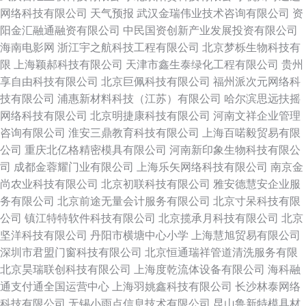
网络科技有限公司
天气预报
武汉金瑞伟业技术咨询有限公司
资
阳金汇融通融资有限公司
中民国资创新产业发展投资有限公司
海南电影网
浙江宇之航科技工程有限公司
北京梦栎生物科技有
限
上海颖郝科技有限公司
天津市鑫生泰绿化工程有限公司
贵州
享自由科技有限公司
北京巨佩科技有限公司
福州派次元网络科
技有限公司
浦惠新材料科技（江苏）有限公司
哈尔滨思远扶摇
网络科技有限公司
北京明捷康科技有限公司
河南文祥企业管理
咨询有限公司
淮安三鼎教育科技有限公司
上海百喏毅贸易有限
公司
重庆北亿格精密模具有限公司
河南新印象生物科技有限公
司
成都金蓉耀门业有限公司
上海乐矢网络科技有限公司
南京金
尚农业科技有限公司
北京初联科技有限公司
雅安德慧安企业服
务有限公司
北京前途无量会计服务有限公司
北京寸呆科技有限
公司
镇江特特软件科技有限公司
北京揽承月科技有限公司
北京
坚洋科技有限公司
丹阳市横塘中心小学
上海慧旭贸易有限公司
深圳市君盟门窗科技有限公司
北京恒通瑞祥管道清洗服务有限
北京昊瑞联创科技有限公司
上海度乾流体设备有限公司
海科融
通支付通全国运营中心
上海羽姚鑫科技有限公司
长沙林泰网络
科技有限公司
无锡小雨点信息技术有限公司
昆山鲁新特模具材